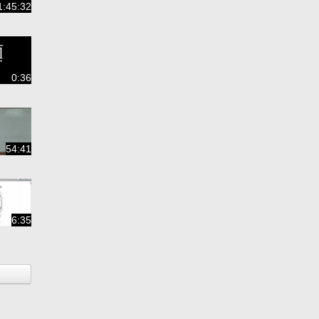
1:45:32
0:36
54:41
6:35