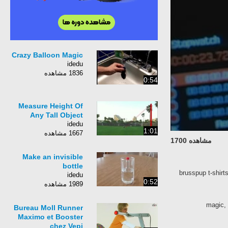
Crazy Balloon Magic
idedu
1836 مشاهده
0:54
Measure Height Of
Any Tall Object
idedu
1:01
1667 مشاهده
مشاهده 1700
Make an invisible
bottle
brusspup t-shirt
idedu
0:52
1989 مشاهده
magic, 
Bureau Moll Runner
Maximo et Booster
chez Vepi