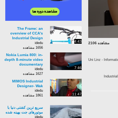
The Frame: an
overview of CCA's
Industrial Design
4:43
course in bike
idedu
مشاهده 2106
building
1656 مشاهده
Nokia Lumia 800: in-
depth 8-minute video
Uni Linz - Informat
documentary
7:46
idedu
1627 مشاهده
Industria
MIMOS Industrial
Designer- Wak
idedu
11:47
1861 مشاهده
سریع ترین کشتی دنیا با
موتورهای جت بهینه شده
idedu