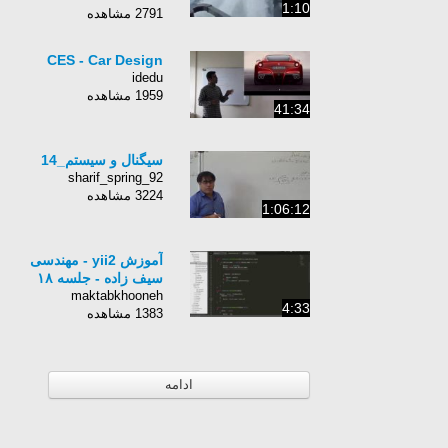
1:10
2791 مشاهده
CES - Car Design
idedu
1959 مشاهده
41:34
سیگنال و سیستم_14
sharif_spring_92
3224 مشاهده
1:06:12
آموزش yii2 - مهندسی
سیف زاده - جلسه ١٨
maktabkhooneh
4:33
1383 مشاهده
ادامه