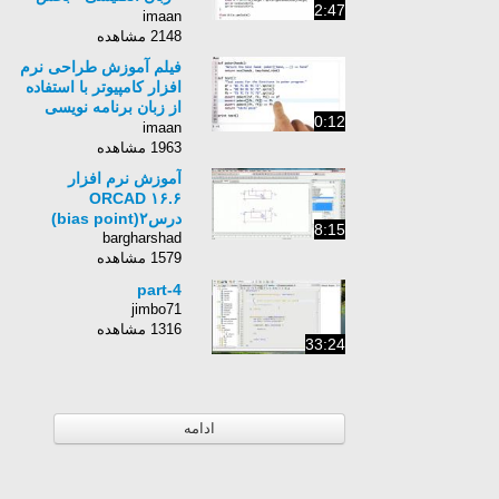
2:47
33
imaan
2148 مشاهده
فیلم آموزش طراحی نرم
افزار کامپیوتر با استفاده
از زبان برنامه نویسی
0:12
Python برای کامپیوتر-
imaan
زبان انگلیسی - بخش 12
1963 مشاهده
آموزش نرم افزار
ORCAD ۱۶.۶
درس۲(bias point)
8:15
bargharshad
1579 مشاهده
part-4
jimbo71
1316 مشاهده
33:24
ادامه