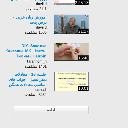
2:25:13
daviiid
2111 مشاهده
آموزش زبان عربی -
درس پنجم
daviiid
21:17
1586 مشاهده
DIY: Заколка
Канзаши. МК. Цветы
Пионы / Hairpin
16:40
Kanzashi. MK.
tarannom_h
Flowers Peonies
1401 مشاهده
جلسه 16 - معادلات
دیفرانسیل - جواب های
اساسی معادلات همگن
10:01
masnadi
3462 مشاهده
ادامه