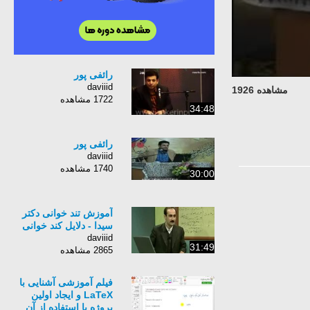
رائفی پور
daviiid
مشاهده 1926
1722 مشاهده
34:48
رائفی پور
daviiid
1740 مشاهده
30:00
آموزش تند خوانی دکتر
سیدا - دلایل کند خوانی
daviiid
31:49
2865 مشاهده
فیلم آموزشی آشنایی با
LaTeX و ایجاد اولین
پروژه با استفاده از آن