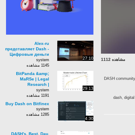
Alex-ru
представляет Dash -
Цифровые деньги
27:10
مشاهده 1112
для массового
system
применения.
1145 مشاهده
BitPanda &amp;
DASH communit
MaRSe | Legal
Research |
29:13
Masternode Badges –
system
DASH: Detailed
1191 مشاهده
dash, dig
Buy Dash on Bitfinex
system
1285 مشاهده
4:30
DASH’s. Best. Day.