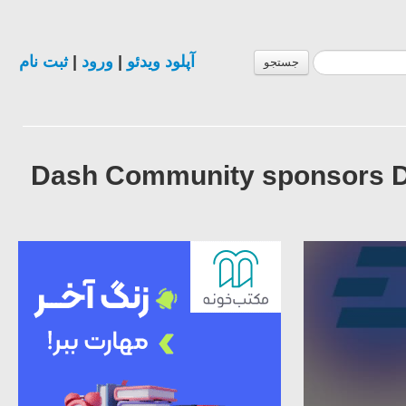
ثبت نام
|
ورود
|
آپلود ویدئو
جستجو
Dash Community sponsors 