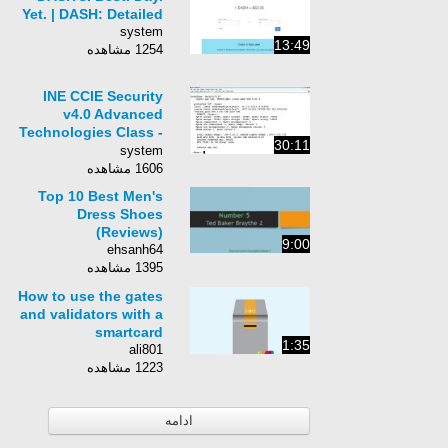
Yet. | DASH: Detailed
system
13:49
1254 مشاهده
INE CCIE Security
v4.0 Advanced
Technologies Class -
30:11
045 - IOS Easy VPN
system
Client
1606 مشاهده
Top 10 Best Men's
Dress Shoes
(Reviews)
9:00
ehsanh64
1395 مشاهده
How to use the gates
and validators with a
smartcard
1:35
ali801
1223 مشاهده
ادامه