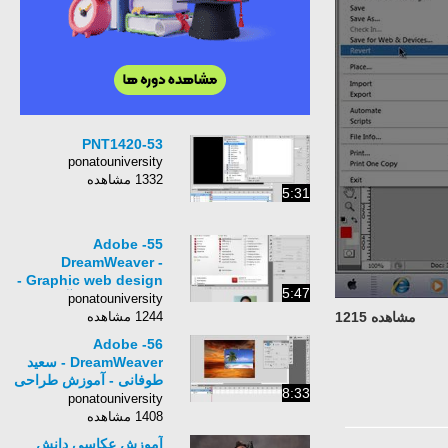
PNT1420-53
ponatouniversity
1332 مشاهده
5:31
55- Adobe
DreamWeaver -
Graphic web design -
5:47
سعید طوفانی - آموزش
ponatouniversity
طراحی وب - اکشن
مشاهده 1215
1244 مشاهده
فتوشاپ
56- Adobe
DreamWeaver - سعید
طوفانی - آموزش طراحی
8:33
وب - اضافه کردن عکس
ponatouniversity
در فلش
1408 مشاهده
آموزش عکاسی دانش