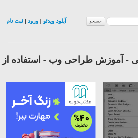
آپلود ویدئو
|
ورود
|
ثبت نام
جستجو
A - سعید طوفانی - آموزش طراحی وب - استفاده از