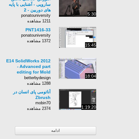
سارویی - آشنایی با پایه
های دوربین - 2
5:30
ponatouniversity
1211 مشاهده
PNT1416-33
ponatouniversity
1372 مشاهده
15:45
E14 SolidWorks 2012
- Advanced part
editing for Mold
18:04
Design
betterbydesign
1288 مشاهده
آناتومی پای انسان در
Zbrush
mobin70
1:19:20
2374 مشاهده
ادامه