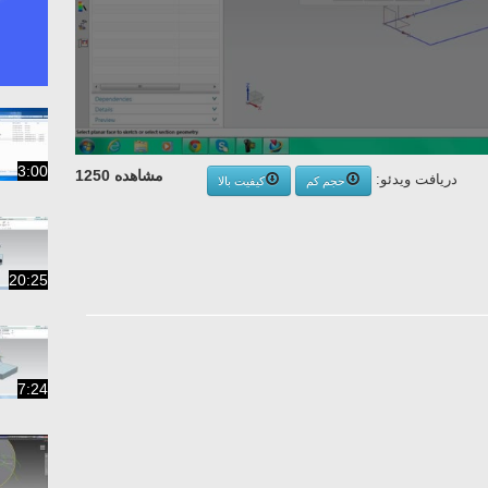
3:00
مشاهده 1250
دریافت ویدئو:
حجم کم
کیفیت بالا
20:25
7:24