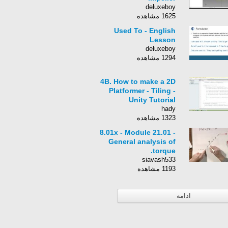
deluxeboy
1625 مشاهده
Used To - English
Lesson
deluxeboy
1294 مشاهده
4B. How to make a 2D
Platformer - Tiling -
Unity Tutorial
hady
1323 مشاهده
8.01x - Module 21.01 -
General analysis of
torque.
siavash533
1193 مشاهده
ادامه