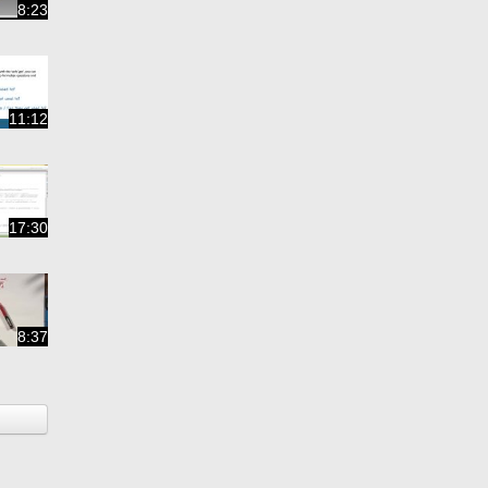
8:23
11:12
17:30
8:37