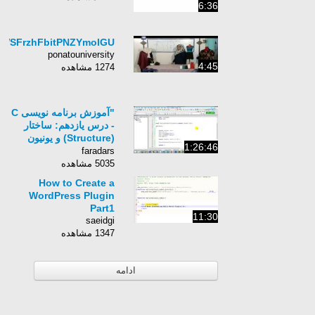
6:36
9WSFrzhFbitPNZYmolGU
ponatouniversity
4:45
1274 مشاهده
"آموزش برنامه نویسی C
- درس یازدهم: ساختار
(Structure) و یونیون
1:26:46
(Union) "
faradars
5035 مشاهده
How to Create a
WordPress Plugin
Part1
11:30
saeidgi
1347 مشاهده
ادامه