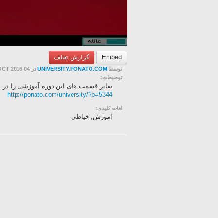
Embed
گزارش تخلف
توسط
UNIVERSITY.PONATO.COM
در 04 OCT 2016
توضیحات:
سایر قسمت های این دوره آموزشی را در سای
http://ponato.com/university/?p=5344
لغات کلیدی:
آموزش, خیاطی