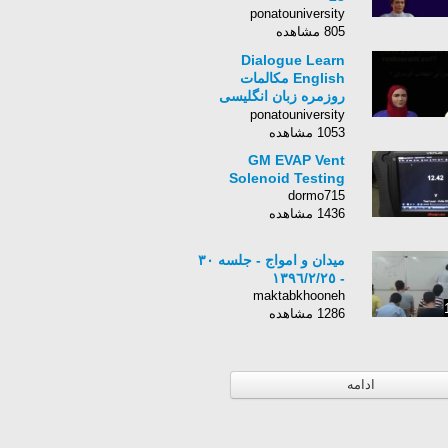
ponatouniversity
805 مشاهده
Dialogue Learn
English مکالمات
روزمره زبان انگلیسی
دیالوگ S1E51
ponatouniversity
1053 مشاهده
GM EVAP Vent
Solenoid Testing
dormo715
1436 مشاهده
میدان و امواج - جلسه ٣٠
- ١٣٩٦/٢/٢٥
maktabkhooneh
1286 مشاهده
ادامه