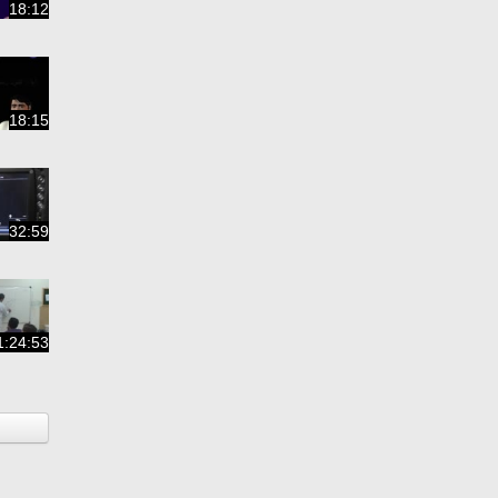
18:12
18:15
32:59
1:24:53