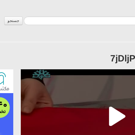
جستجو
7jDl