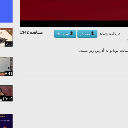
مشاهده 1342
دریافت ویدئو:
حجم کم
کیفیت بالا
6:12
ت پوناتو به آدرس زیر ببینید:
9:41
19:12