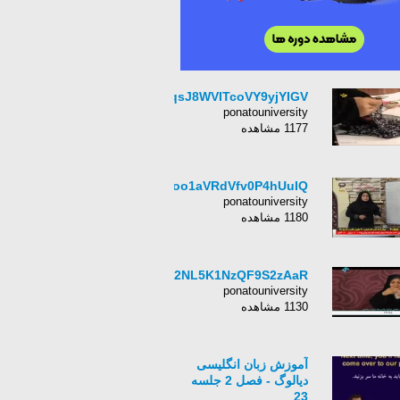
EqsJ8WVITcoVY9yjYIGV
ponatouniversity
1177 مشاهده
vioo1aVRdVfv0P4hUuIQ
ponatouniversity
1180 مشاهده
K102NL5K1NzQF9S2zAaR
ponatouniversity
1130 مشاهده
آموزش زبان انگلیسی
دیالوگ - فصل 2 جلسه
23