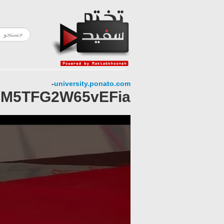
-
university.ponato.com
jPM5TFG2W65vEFia