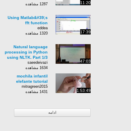
11:20
1287 مشاهده
Using Matlab&#39;s
fft function
eddea
17:39
1320 مشاهده
Natural language
processing in Python
using NLTK. Part 1/3
47:03
saeedeivazi
1634 مشاهده
mochila infantil
elefante tutorial
mitragreen2015
1:53:49
1431 مشاهده
ادامه