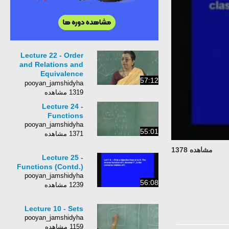
Lecture 22 - Order
and Relations and
Equivalence
57:12
Relations
pooyan_jamshidyha
1319 مشاهده
Lecture 24 -
Functions
pooyan_jamshidyha
55:01
1371 مشاهده
مشاهده 1378
Lecture 25 -
Functions (Contd.)
pooyan_jamshidyha
56:08
1239 مشاهده
Lecture 10 - Sets
pooyan_jamshidyha
1159 مشاهده