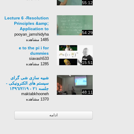
55:12
Lecture 6 -Resolution
Principles &amp;
Application to
54:29
PROLOG
pooyan_jamshidyha
1485 مشاهده
e to the pi i for
dummies
siavash533
15:51
1285 مشاهده
شبیه سازی شی گرای
سیستم های الکترونیکی -
جلسه ٢١ - ١٣٩٦/٢/١٩
48:11
maktabkhooneh
1370 مشاهده
ادامه