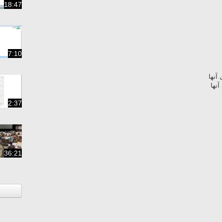
18:47
7:10
آنها
نها
2:37
36:21