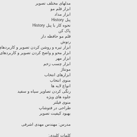
مدلهای مختلف تصویر
ابزار قلم مو
ابزار مداد
پنل History
نحوه کار با پنل History
پاک کن
قلم مو حافظه دار
رتوش
ابزار تیره و روشن کردن تصویر و کاربردهای 
ابزار محو و واضح کردن تصویر و کاربردهای آ
ابزار مهر
ابزار چسب زخم
مونتاژ
ابزارهای انتخاب
منوی انتخاب
انواع لایه ها
رنگی کردن تصاویر سیاه و سفید
جلوه های ویژه
منوی فیلتر
طراحی در فتوشاپ
بهبود کیفیت تصویر
مدرس: مهندس مهدی اشرفی
کلمات کلیدی: