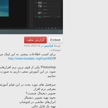
Embed
گزارش تخلف
توسط
فرادرس
در 02 AUG 2015
توضیحات:
برای کسب اطلاعات بیشتر، به این لینک مراج
http://www.faradars.org/fvps9402
#
Photoshop یکی از قوی ترین نرم اف
شود، در این آموزش سعی داریم به صورت کام
نماییم.
سرفصل های مورد بحث در این فیلم آموزشی 
معرفی نرم افزار
تصویر دیجیتال چیست؟
نحوه تهیه تصویر دیجیتال
ابزارهای نقاشی در فتوشاپ
تهیه یک فایل خالی