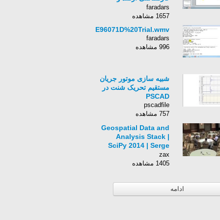
دکترای معماری کامپیوتر
faradars
درس سوم: واحد کنترل "
1657 مشاهده
FVEE96071D%20Trial.wmv
faradars
996 مشاهده
شبیه سازی موتور جریان
مستقیم تحریک شنت در
PSCAD
pscadfile
757 مشاهده
Geospatial Data and
Analysis Stack |
SciPy 2014 | Serge
Rey
zax
1405 مشاهده
ادامه