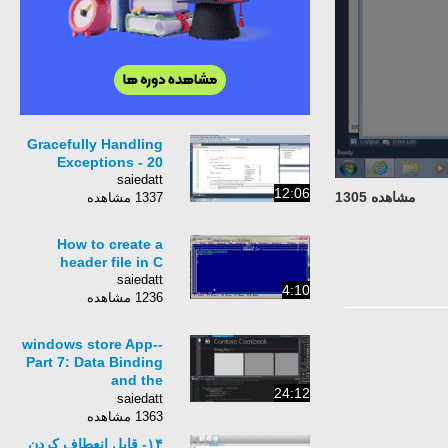
Gracefully Handling
Exceptions - 20
saiedatt
12:06
مشاهده 1305
1337 مشاهده
How to create a
header file in C
saiedatt
4:10
1236 مشاهده
windows store App--
Part 7: Data Binding
and the
24:12
SampleDataSource.cs
saiedatt
1363 مشاهده
۱۴- قابل انعطاف کردن