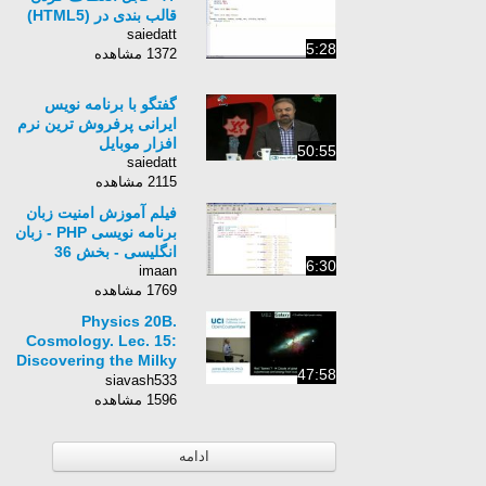
قالب بندی در (HTML5)
saiedatt
5:28
1372 مشاهده
گفتگو با برنامه نویس
ایرانی پرفروش ترین نرم
افزار موبایل
50:55
saiedatt
2115 مشاهده
فیلم آموزش امنیت زبان
برنامه نویسی PHP - زبان
انگلیسی - بخش 36
6:30
imaan
1769 مشاهده
Physics 20B.
Cosmology. Lec. 15:
Discovering the Milky
47:58
Way
siavash533
1596 مشاهده
ادامه