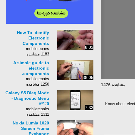
How To Identify
Electronic
Components
8:03
mobilerepairs
1183 مشاهده
A simple guide to
electronic
components.
38:05
mobilerepairs
1250 مشاهده
مشاهده 1476
Galaxy S5 Diag Mode
- Diagnostic Menu
*#0*#
Know about electr
7:33
mobilerepairs
1311 مشاهده
Nokia Lumia 1020
Screen Frame
Exchange