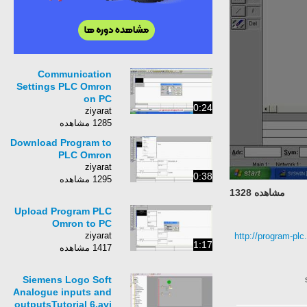
Communication
Settings PLC Omron
on PC
0:24
ziyarat
1285 مشاهده
Download Program to
PLC Omron
ziyarat
0:38
1295 مشاهده
مشاهده 1328
Upload Program PLC
Omron to PC
ziyarat
http://program-pl
1:17
1417 مشاهده
Siemens Logo Soft
Analogue inputs and
outputsTutorial 6.avi