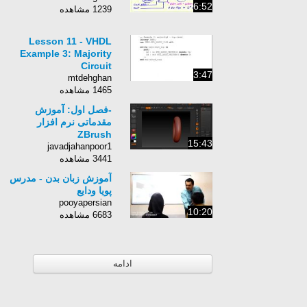
6:52
1239 مشاهده
Lesson 11 - VHDL
Example 3: Majority
Circuit
3:47
mtdehghan
1465 مشاهده
-فصل اول: آموزش
مقدماتی نرم افزار
ZBrush
15:43
javadjahanpoor1
3441 مشاهده
آموزش زبان بدن - مدرس
پویا ودایع
pooyapersian
10:20
6683 مشاهده
ادامه