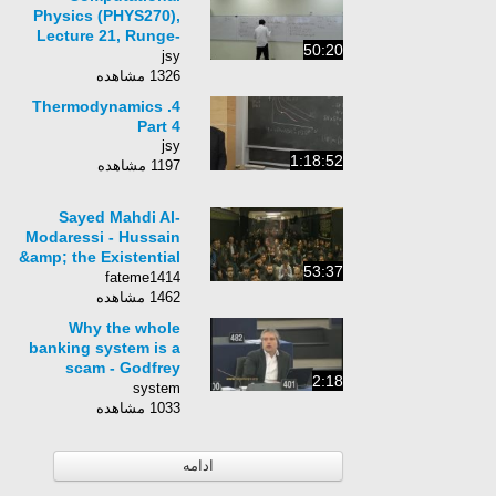
Physics (PHYS270),
Lecture 21, Runge-
50:20
Kutta 2
jsy
1326 مشاهده
4. Thermodynamics
Part 4
jsy
1:18:52
1197 مشاهده
Sayed Mahdi Al-
Modaressi - Hussain
&amp; the Existential
53:37
Threats of Our Time -
fateme1414
Muharram 2014 Night
1462 مشاهده
1
Why the whole
banking system is a
scam - Godfrey
2:18
Bloom MEP
system
1033 مشاهده
ادامه