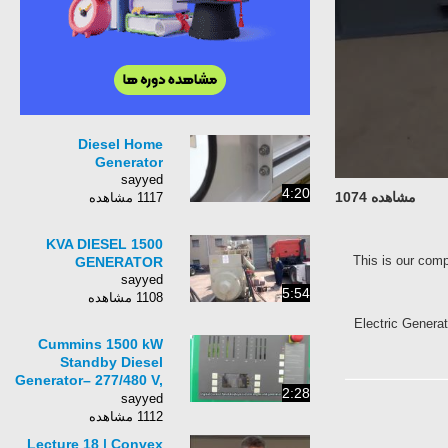
Diesel Home
Generator
sayyed
4:20
مشاهده 1074
1117 مشاهده
1500 KVA DIESEL
This is our 
GENERATOR
sayyed
5:54
1108 مشاهده
Electric Gener
Cummins 1500 kW
Standby Diesel
Generator– 277/480 V,
2:28
Used Genset #87139
sayyed
1112 مشاهده
Lecture 18 | Convex