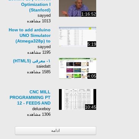
Optimization I
(Stanford)
1:16:52
sayyed
1013 مشاهده
How to add arduino
UNO Simulator
(Atmega328p) to
5:19
proteus
sayyed
1195 مشاهده
۱- معرفی (HTML5)
saiedatt
1585 مشاهده
4:05
CNC MILL
PROGRAMMING PT
12 - FEEDS AND
10:45
SPEEDS
deluxeboy
1306 مشاهده
ادامه