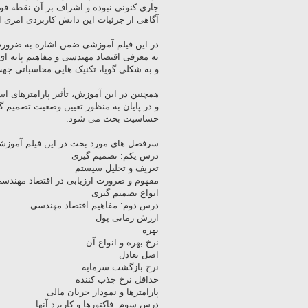
جاری کنونی نبوده و اشراف بر آن نقطه ق
آگاهی از جزئیات این دانش کاربردی امری ان
در این فیلم آموزشی ضمن اشاره به ضرور
به معرفی اقتصاد مهندسی و مفاهیم پایه ای
و به شکلی گویا، تکنیک هایی محاسباتی جهت 
همچنین در این آموزش، تأثیر پارامترهای اس
و در پایان به منظور تعیین وضعیت تصمیم گی
حساسیت بحث می شود.
سرفصل های مورد بحث در این فیلم آموزشی 
درس یکم: تصمیم گیری
تعریف و تحلیل سیستم
مفهوم و ضرورت ارزیابی در اقتصاد مهندس
انواع تصمیم گیری
درس دوم: مفاهیم اقتصاد مهندسی
ارزش زمانی پول
بهره
نرخ بهره و انواع آن
اصل تعادل
نرخ بازگشت سرمایه
حداقل نرخ جذب کننده
پارامترها و نمودار جریان مالی
درس سوم: فاکتورها و کاربرد آنها