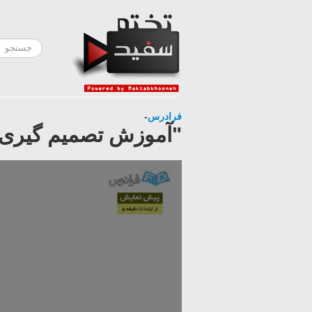
فرادرس
-
"آموزش تصمیم گیری د