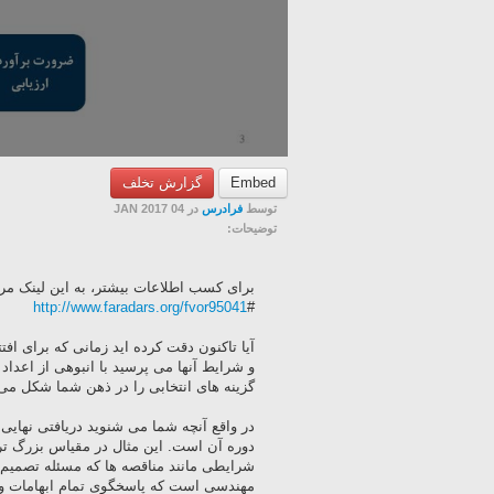
Embed
گزارش تخلف
توسط
فرادرس
در 04 JAN 2017
توضیحات:
برای کسب اطلاعات بیشتر، به این لینک مراج
http://www.faradars.org/fvor95041
#
آیا تاکنون دقت کرده اید زمانی که برای اف
و شرایط آنها می پرسید با انبوهی از اعداد
گزینه های انتخابی را در ذهن شما شکل می 
در واقع آنچه شما می شنوید دریافتی نهای
دوره آن است. این مثال در مقیاس بزرگ تر
شرایطی مانند مناقصه ها که مسئله تصمیم 
مهندسی است که پاسخگوی تمام ابهامات و س