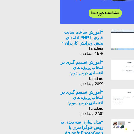
"آموزش ساخت سایت
خبری با PHP ادامه ی
بخش ویرایش کاربران "
faradars
1576 مشاهده
"آموزش تصمیم گیری در
انتخاب پروژه های
اقتصادی درس دوم:
مفاهیم اقتصاد مهندسی "
faradars
2899 مشاهده
"آموزش تصمیم گیری در
انتخاب پروژه های
اقتصادی درس سوم:
فاکتورها و کاربرد آنها "
faradars
2740 مشاهده
"مدل سازی سه بعدی به
روش فتوگرامتری با
Agisoft PhotoScan