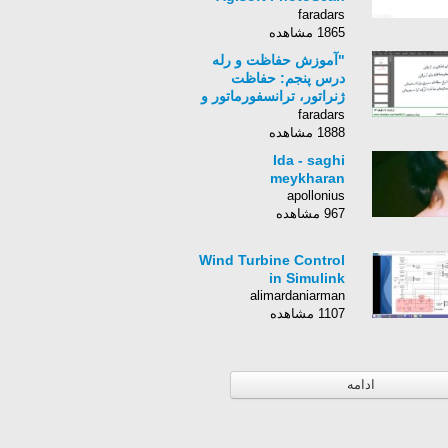
درس یکم: مقدمه
faradars
فتوگرامتری و شروع روند
1865 مشاهده
کار "
"آموزش حفاظت و رله
درس پنجم: حفاظت
ژنراتور، ترانسفورماتور و
باس بار (الف)"
faradars
1888 مشاهده
Ida - saghi
meykharan
apollonius
967 مشاهده
Wind Turbine Control
in Simulink
alimardaniarman
1107 مشاهده
ادامه