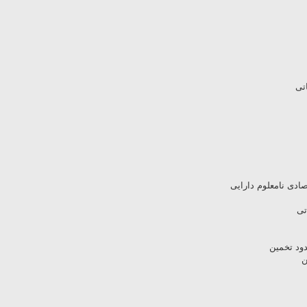
تی
صادی نامعلوم دارایی
تی
ود تخمین
ن