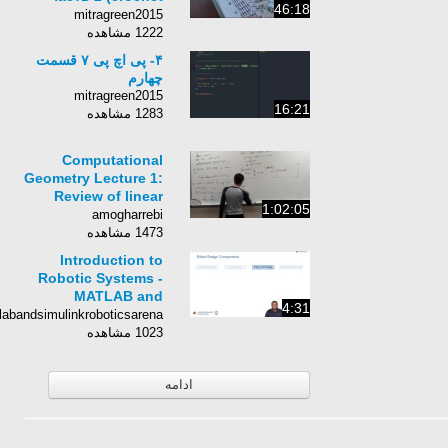
46:18
butterfly scheme Part
mitragreen2015
1)
1222 مشاهده
۴- پی اچ پی ۷ قسمت
چهارم
mitragreen2015
16:21
1283 مشاهده
Computational
Geometry Lecture 1:
Review of linear
1:02:05
algebra
amogharrebi
1473 مشاهده
Introduction to
Robotic Systems -
MATLAB and
4:31
Simulink Robotics
matlabandsimulinkroboticsarena
Arena
1023 مشاهده
ادامه