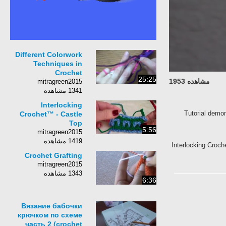
Different Colorwork
Techniques in
Crochet
25:25
مشاهده 1953
mitragreen2015
1341 مشاهده
Interlocking
Tutorial d
Crochet™ - Castle
Top
5:56
mitragreen2015
1419 مشاهده
Interlocking C
Crochet Grafting
mitragreen2015
1343 مشاهده
6:36
Вязание бабочки
крючком по схеме
часть 2 (crochet