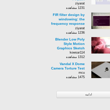
ziyarat
1231 مشاهده
FIR filter design by
windowing: the
frequency response
of an FIR filter (0005)
ziyarat
1236 مشاهده
Blender Low Poly
Style Motion
Graphics Sketch
kowsar114
1312 مشاهده
Vandal X Dome
Camera Torture Test
mcu
1475 مشاهده
ادامه