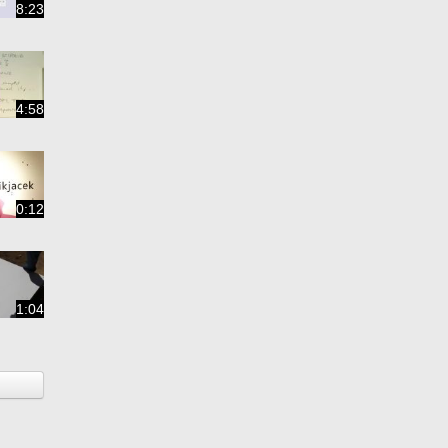
8:23
4:58
0:12
1:04