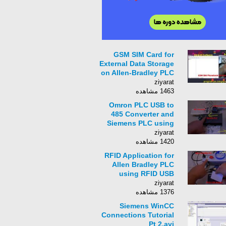
GSM SIM Card for
External Data Storage
on Allen-Bradley PLC
using Arduino and
ziyarat
USB Smart Card
1463 مشاهده
Reader
Omron PLC USB to
485 Converter and
Siemens PLC using
Arduino
ziyarat
1420 مشاهده
RFID Application for
Allen Bradley PLC
using RFID USB
Reader, Arduino and
ziyarat
USB Host
1376 مشاهده
Siemens WinCC
Connections Tutorial
Pt 2.avi