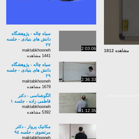
سیاه چاله - پژوهشگاه
دانش های بنیادی - جلسه
٢٧
2:03:06
maktabkhooneh
مشاهده 1812
1441 مشاهده
سیاه چاله - پژوهشگاه
دانش های بنیادی - جلسه
٢٩
2:36:33
maktabkhooneh
1679 مشاهده
الگوشناسی - دکتر
فاطمی زاده - جلسه ١
maktabkhooneh
1:12:35
5392 مشاهده
مکانیک پرواز - دکتر
مرتضوی - جلسه ٩٤
maktabkhooneh