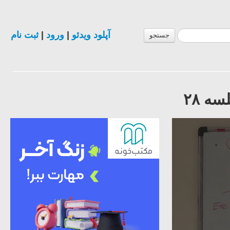
آپلود ویدئو
|
ورود
|
ثبت نام
جستجو
ه ٢٨