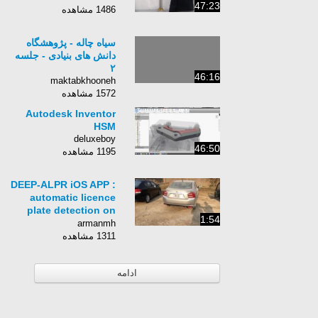
47:23
1486 مشاهده
سیاه چاله - پژوهشگاه
دانش های بنیادی - جلسه
٢
46:16
maktabkhooneh
1572 مشاهده
Autodesk Inventor
HSM
deluxeboy
46:50
1195 مشاهده
DEEP-ALPR iOS APP :
automatic licence
plate detection on
1:54
natural images.
armanmh
1311 مشاهده
ادامه