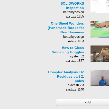
SOLIDWORKS
Inspection
betterbydesign
1255 مشاهده
One Sheet Wonders
(Handmade Books for
New Business
Presentations) Paper
betterbydesign
&amp; Pixel
1163 مشاهده
Workshops
How to Clean
Swimming Goggles
system32
1877 مشاهده
Complex Analysis 14:
Residues part 2,
poles
siavash533
1140 مشاهده
ادامه