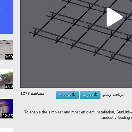
3:50
5:00
مشاهده 1277
دریافت ویدئو:
حجم کم
کیفیت بالا
To enable the simplest and most efficient installation, SunLi
22:35
industry-leading e