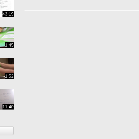
43:19
1:45
1:52
11:40