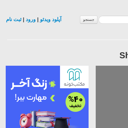
ثبت نام
|
ورود
|
آپلود ویدئو
جستجو
S