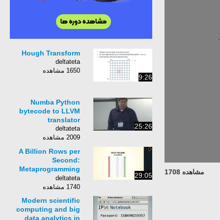
Hough Transform
deltateta
1650 مشاهده
9:26
Numba Python
bytecode to LLVM
translator
25:26
deltateta
2009 مشاهده
A Billion Rows per
Second:
Metaprogramming
مشاهده 1708
29:05
Python for Big Data
deltateta
1740 مشاهده
Modern scientific
computing and big
data analytics in