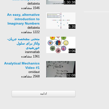
1:30:38
Python
deltateta
1546 مشاهده
An easy, alternative
introduction to
Imaginary Numbers
6:35
deltateta
1222 مشاهده
منحنی مشخصه جریان-
ولتاژ برای سلول
خورشیدی
0:06
iranmatlab
1361 مشاهده
Analytical Mechanics
Video #1
omidaut
32:08
2568 مشاهده
ادامه