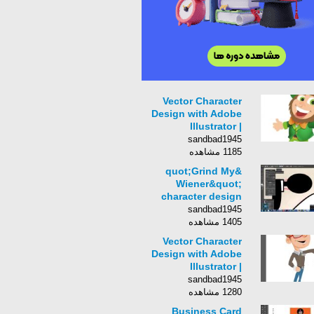
Vector Character
Design with Adobe
Illustrator |
Leprechaun
sandbad1945
1185 مشاهده
&quot;Grind My
Wiener&quot;
character design
process in Adobe
sandbad1945
Illustrator CS6-
1405 مشاهده
Swiftyspade
Vector Character
Design with Adobe
Illustrator |
Presentation Guy
sandbad1945
1280 مشاهده
Business Card