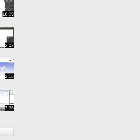
18:09
2:02
2:15
7:36