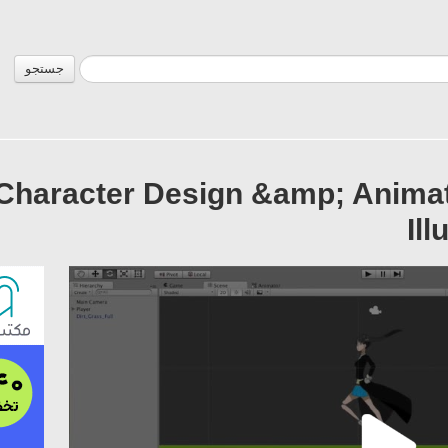
جستجو
Character Design &amp; Animat
Il