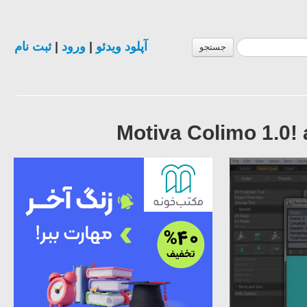
ثبت نام
|
ورود
|
آپلود ویدئو
جستجو
Motiva Colimo 1.0!