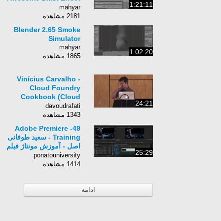
1:21:11
from Inception
mahyar
2181 مشاهده
Blender 2.65 Smoke
Simulator
mahyar
1:02:20
1865 مشاهده
Vinícius Carvalho -
Cloud Foundry
Cookbook (Cloud
24:21
Foundry Summit
davoudrafati
2014)
1343 مشاهده
49- Adobe Premiere
Training - سعید طوفانی
اصل - آموزش مونتاژ فیلم
25:29
و صدا - مارکرس
ponatouniversity
1414 مشاهده
ادامه