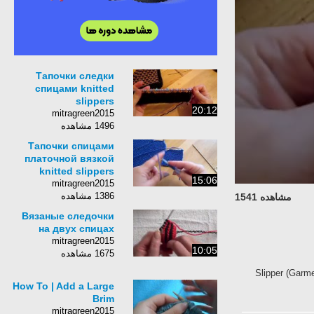
Тапочки следки
спицами knitted
slippers
20:12
mitragreen2015
1496 مشاهده
Тапочки спицами
платочной вязкой
knitted slippers
15:06
mitragreen2015
1386 مشاهده
مشاهده 1541
Вязаные следочки
на двух спицах
mitragreen2015
10:05
1675 مشاهده
Slipper (Garm
How To | Add a Large
Brim
mitragreen2015