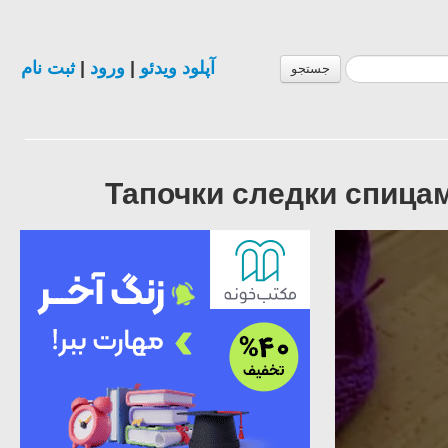
ثبت نام
|
ورود
|
آپلود ویدئو
جستجو
Тапочки следки спицами