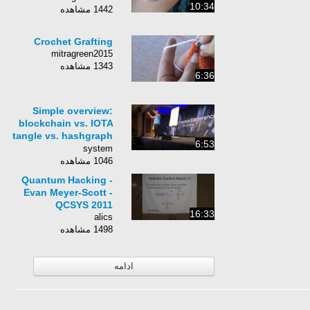
10:34
1442 مشاهده
Crochet Grafting
mitragreen2015
1343 مشاهده
6:36
Simple overview:
blockchain vs. IOTA
tangle vs. hashgraph
6:53
vs. Bitcoin Lightning
system
1046 مشاهده
Quantum Hacking -
Evan Meyer-Scott -
QCSYS 2011
16:33
alics
1498 مشاهده
ادامه