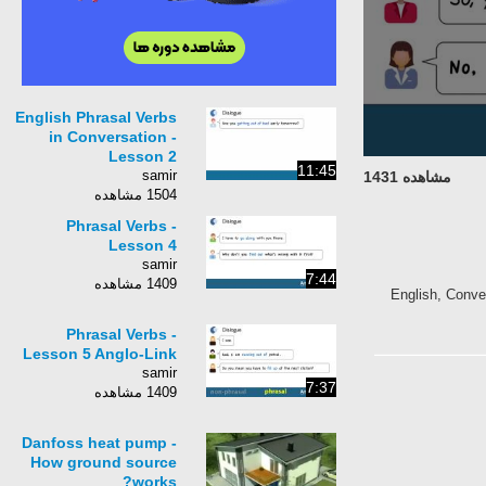
English Phrasal Verbs
in Conversation -
Lesson 2
11:45
samir
مشاهده 1431
1504 مشاهده
Phrasal Verbs -
Lesson 4
samir
7:44
1409 مشاهده
English, Conver
Phrasal Verbs -
Lesson 5 Anglo-Link
samir
7:37
1409 مشاهده
Danfoss heat pump -
How ground source
works?