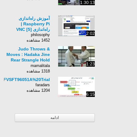
1:30:13
آموزش راه‌اندازی
Raspberry Pi |
راه‌اندازی VNC [5]
2:02
philosophy
1452 مشاهده
Judo Throws &
Moves : Hadaka Jine
Rear Strangle Hold
1:23
Judo Techniques
mamalitala
1318 مشاهده
FVSFT96051A%20Trial
faradars
1204 مشاهده
6:15
ادامه