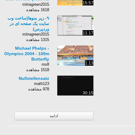
15:57
DIY)
mitragreen2015
1618 مشاهده
۹- زیر منوها(ساخت وب
سایت یک صفحه ای در
وردپرس)
11:17
mitragreen2015
1315 مشاهده
Michael Phelps -
Olympics 2004 - 100m
Butterfly
1:13
ms8
1518 مشاهده
Nullstellensatz
math123
978 مشاهده
30:15
ادامه