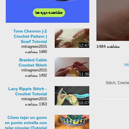
2-Tone Chevron |
Crochet Pattern |
Scarf Tutorial
12:47
مشاهده 1484
mitragreen2015
1480 مشاهده
Braided Cable
ht
Crochet Stitch
mitragreen2015
11:36
1492 مشاهده
Stitch, Croche
Lacy Ripple Stitch -
Crochet Tutorial
mitragreen2015
15:07
1363 مشاهده
Cómo tejer un gorro
en punto estrella con
telar circular (Tutorial