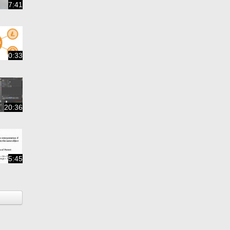
7:41
0:33
20:36
5:45