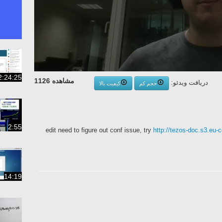
2:24:25
مشاهده 1126
دریافت ویدئو:
حجم کم
کیفیت بالا
2:55
http://tezos-doc.s3.eu
14:19