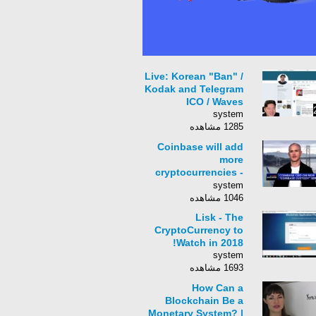
Live: Korean "Ban" /
Kodak and Telegram
ICO / Waves
system
1285 مشاهده
Coinbase will add
more
cryptocurrencies -
CEO Brian Armstrong
system
1046 مشاهده
Lisk - The
CryptoCurrency to
Watch in 2018!
system
1693 مشاهده
How Can a
Blockchain Be a
Monetary System? |