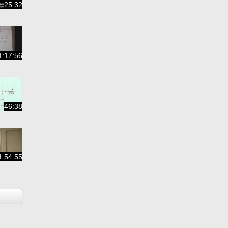
25:32
1:17:56
46:38
1:54:55