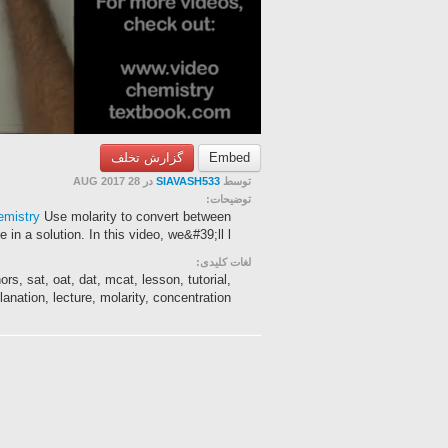
گزارش تخلف
Embed
در 28 AUG 2017
SIAVASH533
توسط
توضیحات:
hemistry
Use molarity to convert between
n a solution. In this video, we&#39;ll l...
لغات کلیدی:
s, sat, oat, dat, mcat, lesson, tutorial,
anation, lecture, molarity, concentration...