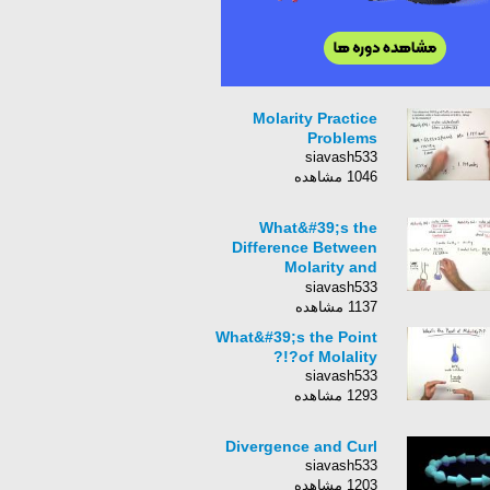
Molarity Practice
Problems
siavash533
1046 مشاهده
What&#39;s the
Difference Between
Molarity and
Molality?
siavash533
1137 مشاهده
What&#39;s the Point
of Molality?!?
siavash533
1293 مشاهده
Divergence and Curl
siavash533
1203 مشاهده