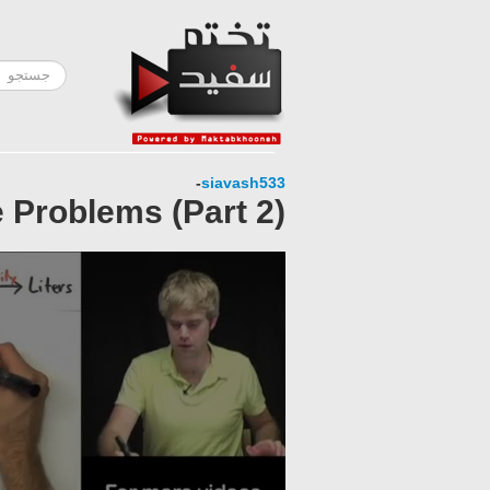
-
siavash533
e Problems (Part 2)