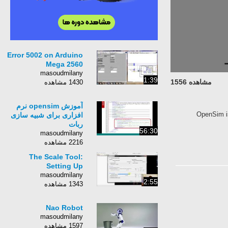
Error 5002 on Arduino
Mega 2560
masoudmilany
1:39
مشاهده 1556
1430 مشاهده
آموزش opensim نرم
OpenSim is
افزاری برای شبیه سازی
ربات
56:30
masoudmilany
2216 مشاهده
The Scale Tool:
Setting Up
masoudmilany
2:55
1343 مشاهده
Nao Robot
masoudmilany
1597 مشاهده