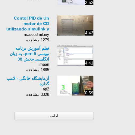
2:52
Contol PID de Un
motor de CD
utilizando simulink y
4:43
arduino
masoudmilany
1279 مشاهده
فیلم آموزش برنامه
نویسی perl 5- به زبان
انگلیسی-بخش 38
4:41
imaan
1885 مشاهده
آزمایشگاه خانگی - لامپ
گدازه
ap2
0:59
3328 مشاهده
ادامه