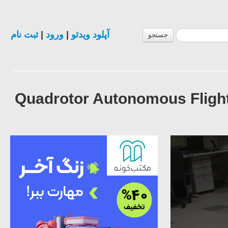
ثبت نام
|
ورود
|
آپلود ویدئو
جستجو
Quadrotor Autonomous Fligh