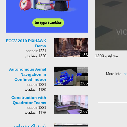
ECCV 2010 PIXHAWK
Demo
hossein1221
1:36
مشاهده 1203
1320 مشاهده
Autonomous Aerial
More info
Navigation in
Confined Indoor
3:06
Environments
hossein1221
1189 مشاهده
Construction with
Quadrotor Teams
hossein1221
2:07
1176 مشاهده
۱- ری اکت جی اس