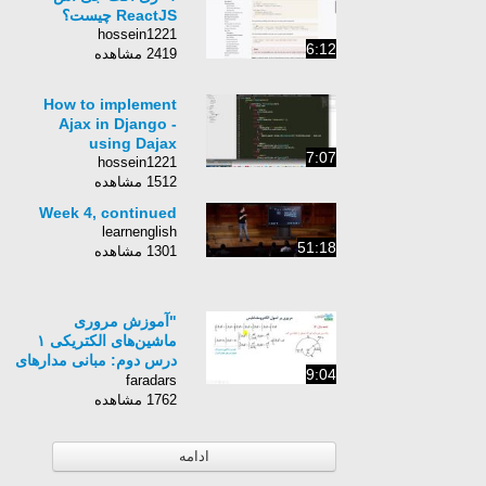
ReactJS چیست؟
hossein1221
6:12
2419 مشاهده
How to implement
Ajax in Django -
using Dajax
7:07
hossein1221
1512 مشاهده
Week 4, continued
learnenglish
51:18
1301 مشاهده
"آموزش مروری
ماشین‌های الکتریکی ۱
درس دوم: مبانی مدارهای
9:04
مغناطیسی"
faradars
1762 مشاهده
ادامه