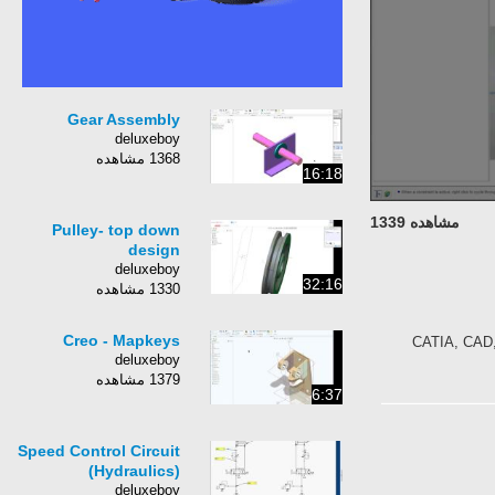
Gear Assembly
deluxeboy
1368 مشاهده
16:18
مشاهده 1339
Pulley- top down
design
deluxeboy
32:16
1330 مشاهده
Creo - Mapkeys
CATIA, CAD,
deluxeboy
1379 مشاهده
6:37
Speed Control Circuit
(Hydraulics)
deluxeboy