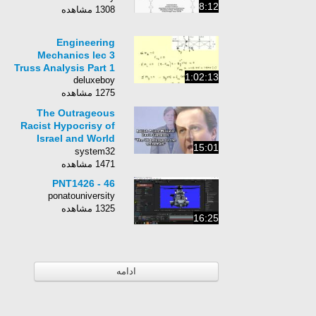
8:12
1308 مشاهده
Engineering
Mechanics lec 3
Truss Analysis Part 1
1:02:13
deluxeboy
1275 مشاهده
The Outrageous
Racist Hypocrisy of
Israel and World
15:01
Zionism
system32
1471 مشاهده
PNT1426 - 46
ponatouniversity
1325 مشاهده
16:25
ادامه