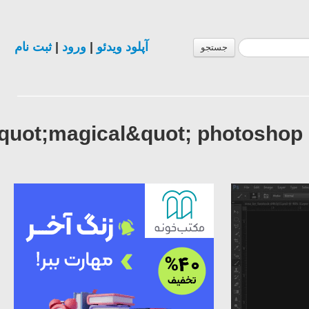
ثبت نام
|
ورود
|
آپلود ویدئو
جستجو
&quot;magical&quot; photoshop 