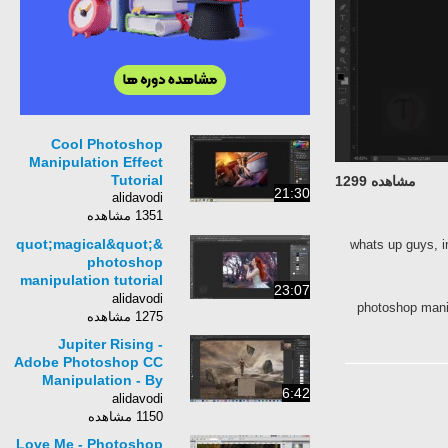
Cool Photoshop
Manipulation Effect
Tutorial
مشاهده 1299
21:30
alidavodi
1351 مشاهده
&quot;magical&quot;
whats up guys
photoshop
manipulation tutorial
23:07
| photo effects [
alidavodi
photoshop man
Episode 12 ]
1275 مشاهده
Jupiter Rising -
Adobe Photoshop CC
Manipulation - By
6:42
Flew
alidavodi
1150 مشاهده
Love Me - Photoshop