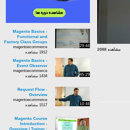
Magento Basics -
Functional and
Factory Class Groups
29:46
magentoecommerce
مشاهده 2088
1912 مشاهده
Magento Basics -
Event Observer
magentoecommerce
45:29
1434 مشاهده
Request Flow -
Overview
magentoecommerce
10:46
1517 مشاهده
Magento Course
Introduction -
Overview | Trainer :