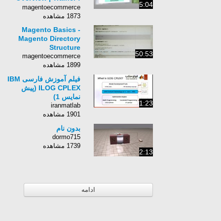
5:04
Ben Marks
magentoecommerce
1873 مشاهده
Magento Basics -
Magento Directory
Structure
50:53
magentoecommerce
1899 مشاهده
فیلم آموزش فارسی IBM
ILOG CPLEX (پیش
نمایس 1)
1:23
iranmatlab
1901 مشاهده
بدون نام
dormo715
1739 مشاهده
2:13
ادامه