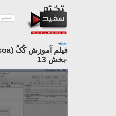
-
iman
-بخش 13