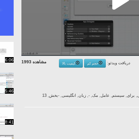
6:06
مشاهده 1993
دریافت ویدئو:
حجم کم
کیفیت بالا
5:46
8:41