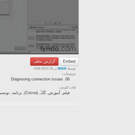
Embed
گزارش تخلف
توسط
IMAN
در 25 JUN 2013
توضیحات:
06. Diagnosing connection issues
لغات کلیدی:
فیلم, آموزش, کُکُ, (Cocoa), برنامه, نویسی, برای, سیستم, عامل, مک, -, زبان, انگلیسی, -بخش, 13