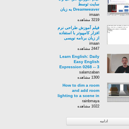
سایت توسط
Dreamweaver به زبان
فارسی - قسمت 21
imaan
3219 مشاهده
فیلم آموزش طراحی نرم
افزار کامپیوتر با استفاده
از زبان برنامه نویسی
Python برای کامپیوتر-
imaan
زبان انگلیسی - بخش 100
2447 مشاهده
Learn English: Daily
Easy English
Expression 0268 -- 3
Minute English
salamzaban
Lesson: hit it off
1300 مشاهده
How to dim a room
and add room
lighting to a scene in
Anime Studio - MOHO
rainbmaya
Pro
1022 مشاهده
ادامه