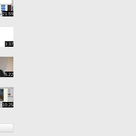
21:59
3:37
5:22
10:25