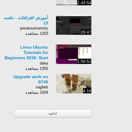
1:44:54
آموزش افترافکت - جلسه
13
ponatouniversity
28:47
1203 مشاهده
Linux Ubuntu
Tutorials for
Beginners 2016: Start
1:58:52
Using Ubuntu Linux
daha
Today!
1355 مشاهده
Upgrade work on
ST40
sagheb
4:16
1004 مشاهده
ادامه