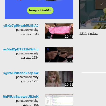
BiyBXo7gRhyzb5UIEiAJ
ponatouniversity
مشاهده 1211
1233 مشاهده
10:49
RDos5bd2pBTZ11IdWihp
ponatouniversity
1234 مشاهده
5:52
Uvkg0WHNtfcbdk7cpAW
ponatouniversity
1214 مشاهده
10:31
XU6rF5UaBajowoUB2oK
ponatouniversity
1154 مشاهده