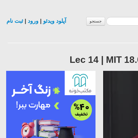
ثبت نام
|
ورود
|
آپلود ویدئو
جستجو
Lec 14 | MIT 18.