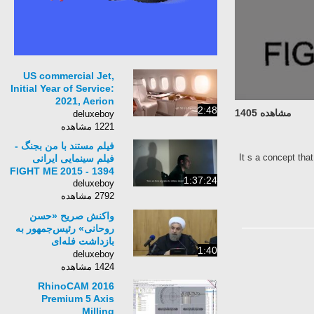
US commercial Jet,
Initial Year of Service:
2021, Aerion
2:48
مشاهده 1405
Supersonic
deluxeboy
Commercial Jet
1221 مشاهده
فیلم مستند با من بجنگ -
It s a concept tha
فیلم سینمایی ایرانی
1394 - 2015 FIGHT ME
1:37:24
deluxeboy
2792 مشاهده
واکنش صریح «حسن
روحانی» رئیس‌جمهور به
بازداشت فله‌ای
1:40
روزنامه‌نگاران
deluxeboy
1424 مشاهده
RhinoCAM 2016
Premium 5 Axis
Milling