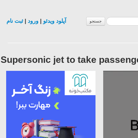
ثبت نام
|
ورود
|
آپلود ویدئو
جستجو
Supersonic jet to take passeng