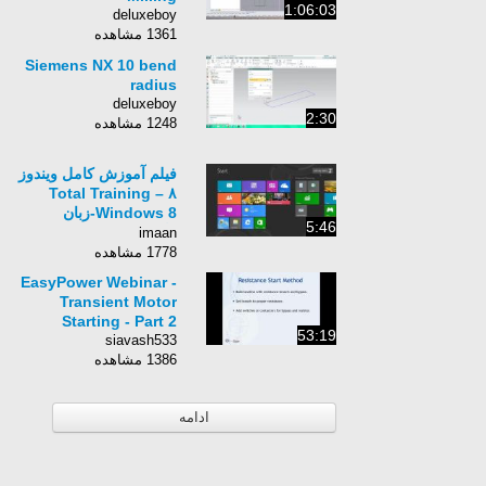
1:06:03
deluxeboy
1361 مشاهده
Siemens NX 10 bend
radius
deluxeboy
2:30
1248 مشاهده
فیلم آموزش کامل ویندوز
۸ – Total Training
Windows 8-زبان
5:46
انگلیسی -بخش 87
imaan
1778 مشاهده
EasyPower Webinar -
Transient Motor
Starting - Part 2
53:19
siavash533
1386 مشاهده
ادامه