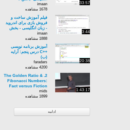
33:57
imaan
1678 مشاهده
فیلم آموزش ساخت و
فروش بازی برای اندروید
- زبان انگلیسی - بخش
3:44
21
imaan
1888 مشاهده
آموزش برنامه نویسی
++C درس پنجم: آرایه
(ب)
20:38
faradars
4200 مشاهده
2. The Golden Ratio &
Fibonacci Numbers:
Fact versus Fiction
1:43:17
mids
1899 مشاهده
ادامه