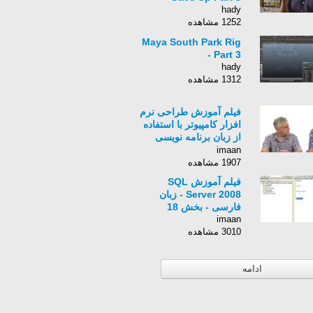
hady
1252 مشاهده
Maya South Park Rig
- Part 3
hady
1312 مشاهده
فیلم آموزش طراحی نرم
افزار کامپیوتر با استفاده
از زبان برنامه نویسی
Python برای کامپیوتر-
imaan
زبان انگلیسی - بخش 380
1907 مشاهده
فیلم آموزش SQL
Server 2008 - زبان
فارسی - بخش 18
imaan
3010 مشاهده
ادامه