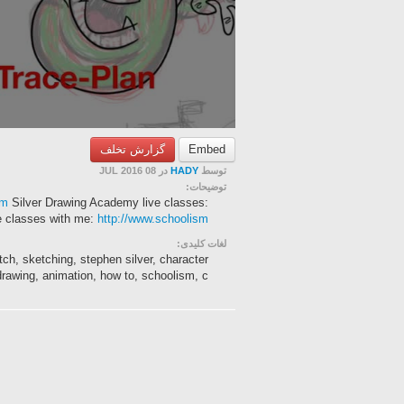
گزارش تخلف
Embed
در 08 JUL 2016
HADY
توسط
توضیحات:
om
Silver Drawing Academy live classes:
 classes with me:
http://www.schoolism
لغات کلیدی:
etch, sketching, stephen silver, character
drawing, animation, how to, schoolism, c...