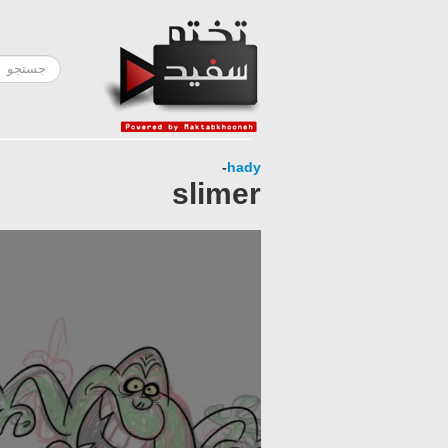
-
hady
slimer