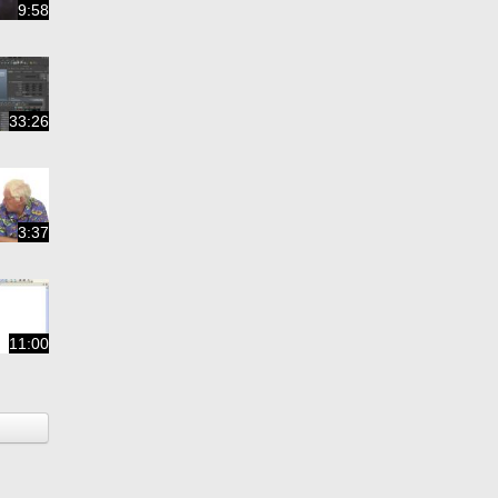
9:58
33:26
3:37
11:00