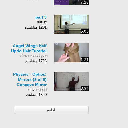
7:23
part 9
sarraf
1201 مشاهده
5:05
Angel Wings Half
Updo Hair Tutorial
ehsanmandegar
1:31
1723 مشاهده
Physics - Optics:
Mirrors (2 of 6)
Concave Mirror
3:34
siavash533
1520 مشاهده
ادامه