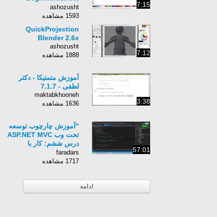
7:15
Guide ep41
ashozusht
1593 مشاهده
QuickProjection
Blender 2.6x
ashozusht
7:12
1888 مشاهده
آموزش متمتیکا - دکتر
لطفی - 7.1.7
maktabkhooneh
3:38
1636 مشاهده
"آموزش چارچوب توسعه
تحت وب ASP.NET MVC
درس ششم: کار با
57:01
WebAPI"
faradars
1717 مشاهده
ادامه