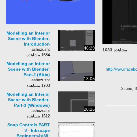
Modelling an Interior
Scene with Blender:
Introduction
46:29
ashozusht
مشاهده 1633
1684 مشاهده
Modelling an Interior
Scene with Blender:
http://www.faceb
Part-2 (Attic)
13:05
ashozusht
1703 مشاهده
Scene, Bl
Modelling an Interior
Scene with Blender:
Part-3 (Windows)
20:26
ashozusht
1612 مشاهده
Snap Controls PART
3 - Inkscape
Beginners&#39;