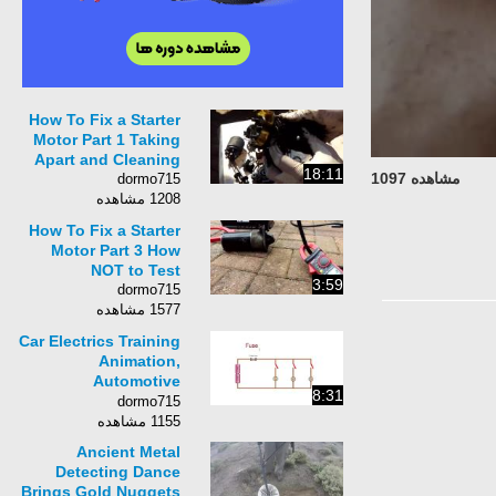
How To Fix a Starter
Motor Part 1 Taking
Apart and Cleaning
18:11
مشاهده 1097
dormo715
1208 مشاهده
How To Fix a Starter
Motor Part 3 How
NOT to Test
3:59
dormo715
1577 مشاهده
Car Electrics Training
Animation,
Automotive
8:31
Appreciation-Part 4
dormo715
1155 مشاهده
Ancient Metal
Detecting Dance
Brings Gold Nuggets