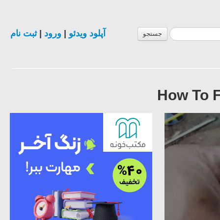
ثبت نام
|
ورود
|
آپلود ویدئو
جستجو
How To F