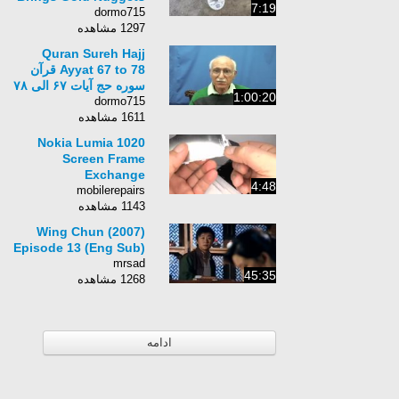
7:19
dormo715
1297 مشاهده
Quran Sureh Hajj
Ayyat 67 to 78 قرآن
سوره حج آيات ۶۷ الى ۷۸
1:00:20
dormo715
1611 مشاهده
Nokia Lumia 1020
Screen Frame
Exchange
4:48
mobilerepairs
1143 مشاهده
Wing Chun (2007)
Episode 13 (Eng Sub)
mrsad
45:35
1268 مشاهده
ادامه