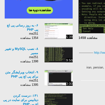
۶- به روز رسانی پی اچ
پی PHP
me251
5:39
مشاهده 1458
1354 مشاهده
۸- نصب MySQL و تغییر
---------------
http://
مسیر
me251
9:50
1398 مشاهده
iran, persian
۹- انتخاب ویرایشگر متن
برای پی اچ پی PHP
me251
3:00
1395 مشاهده
۱۳۱- درست کردن
دیتابیس برای سایت در پی
اچ پی PHP