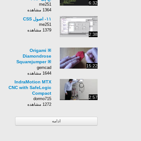
6:32
me251
1364 مشاهده
۱۱- اصول CSS
me251
1379 مشاهده
2:38
Origami ※
Diamondrose
Squarejumper ※
15:22
Spinner
gemcad
1644 مشاهده
IndraMotion MTX
CNC with SafeLogic
Compact
2:57
dormo715
1272 مشاهده
ادامه