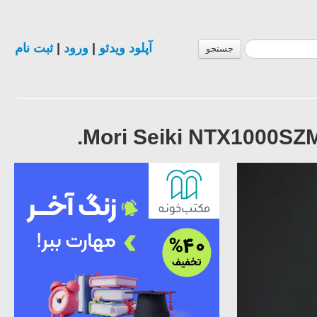
ثبت نام
|
ورود
|
آپلود ویدئو
جستجو
Mori Seiki NTX1000SZM