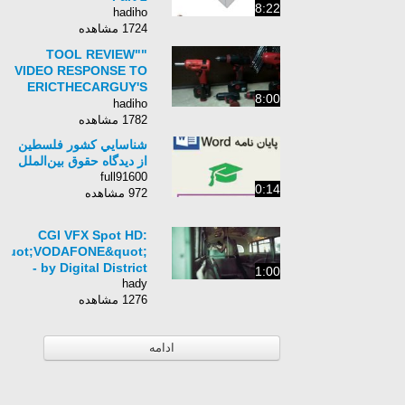
8:22
hadiho
1724 مشاهده
"TOOL REVIEW"
VIDEO RESPONSE TO
ERICTHECARGUY'S
8:00
AIR TOOL AND
hadiho
COMPRESSOR VIDEO
1782 مشاهده
شناسايي کشور فلسطين
از ديدگاه حقوق بين‌الملل
full91600
0:14
972 مشاهده
CGI VFX Spot HD:
quot;VODAFONE&quot;
- by Digital District
1:00
hady
1276 مشاهده
ادامه