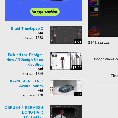
Braid Timelapse 2
ytd
1233 مشاهده
2:09
مشاهده 1341
Behind the Design:
Продолжение се
How ANDesign Uses
KeyShot
47:42
ytd
1234 مشاهده
Zbru
KeyShot Quicktip:
Axalta Paints
ytd
3:21
1178 مشاهده
ZBRUSH FIBERMESH
LONG HAIR
TIMELAPSE